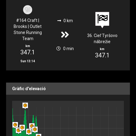
#164 Craft |
0 km
Brooks | Outlet
Stone Running
36. Cieľ Tyršovo
Team
nábrežie
km
0 min
km
347.1
347.1
Sun 13:14
Gràfic d'elevació