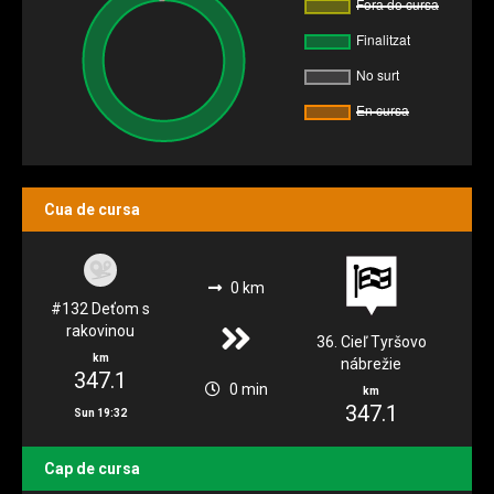
Cua de cursa
0 km
#132 Deťom s
rakovinou
36. Cieľ Tyršovo
km
nábrežie
347.1
0 min
km
347.1
Sun 19:32
Cap de cursa