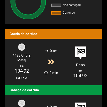
Cauda da corrida
0 km
#183 Ondrej
Matej
Finish
km
104.92
km
0 min
104.92
Sun 17:59
Cabeça da corrida