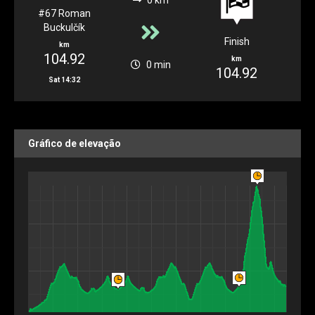
0 km
#67 Roman
Buckulčík
Finish
km
104.92
km
0 min
104.92
Sat 14:32
Gráfico de elevação